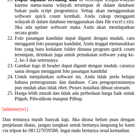
karena nama-nama wilayah tersimpan di dalam database
bukan pada script programnya. Setiap akan menggunakan
software quick count kembali, Anda cukup mengganti
wilayah di dalam database menggunakan data file excel (.xls).
Jika ada update software maka Anda akan mendapatkan
secara gratis
Foto pasangan kandidat dapat diganti dengan mudah, cara
mengganti foto pasangan kandidat, Anda tinggal memasukkan
foto yang baru kedalam folder dimana program quick count
tersimpan, demikan juga untuk pemakaian software yang ke-
2, ke-3 dan seterusnya
Gambar logo di header dapat diganti dengan mudah, caranya
sama dengan mengganti foto pasangan kandidat
Untuk menjalankan software ini, Anda tidak perlu belajar
bahasa pemrograman dan database. Cara pengoperasiannya
pun mudah alias tidak ribet. Proses installasi dibuat otomatis
Harga lebih murah dan tidak ada perbedaan harga baik untuk
Pilgub, Pilwalikota maupun Pilbup.
[adsenseyu1]
Dan tentunya masih banyak lagi. Jika dirasa belum puas dengan
penjelasan diatas, jangan sungkan untuk bertanya langsung ke kami
via telpon ke 081327059588. Ingat malu bertanya sesal kemudian.