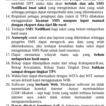
melebihi DPT maka data akan
tertolak dan ada SMS
Notifikasi buat saksi
yang mengirimkan data yang salah
sehingga petugas dapat memperbaiki data yang dikirmkannya
Registrasi petugas penginput data (saksi di TPS) dilakukan
menggunakan
layanan SMS maupun input manual
dengan eksport data dari file excel
Terdapat
SMS Notifikasi
bagi saksi yang belum melaporkan
hasil suara
Autoreply
untuk saksi atas laporan yang dikirimkan sehingga
pengirim SMS dapat mengecek atas data yang telah
dikirimkannya, jika terdapat kesalahan maka saksi dapat
mengirimkan SMS Ralat untuk hasil suaranya
Dapat memantau wilayah mana saja yang
belum
melaporkan hasil suara
Rekap dapat ditampilkan mulai dari rekap Kabupaten/Kota,
Rekap Kecamatan, Rekap Suara Tingkat Desa
bahkan
sampai dengan tingkat TPS
Waktu/Jam dapat disesuaikan dengan WITA dan WIT namun
secara default kami menggunakan WIB.
Software yang
berbasis Web
, Meskipun software ini tidak
memerlukan koneksi internet –
hanya membutuhkan
GSM+Modem
– tapi bagi Anda yang sudah terbiasa bermain
internet saya yakin tidak terlalu bermasalah untuk
mengoperasikannya.
Dapat dipakai berulang kali
di beberapa tempat/wilayah