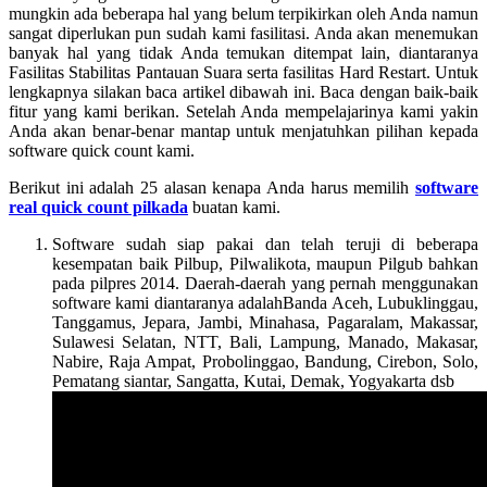
mungkin ada beberapa hal yang belum terpikirkan oleh Anda namun
sangat diperlukan pun sudah kami fasilitasi. Anda akan menemukan
banyak hal yang tidak Anda temukan ditempat lain, diantaranya
Fasilitas Stabilitas Pantauan Suara serta fasilitas Hard Restart. Untuk
lengkapnya silakan baca artikel dibawah ini. Baca dengan baik-baik
fitur yang kami berikan. Setelah Anda mempelajarinya kami yakin
Anda akan benar-benar mantap untuk menjatuhkan pilihan kepada
software quick count kami.
Berikut ini adalah 25 alasan kenapa Anda harus memilih
software
real quick count pilkada
buatan kami.
Software sudah siap pakai dan telah teruji di beberapa
kesempatan baik Pilbup, Pilwalikota, maupun Pilgub bahkan
pada pilpres 2014. Daerah-daerah yang pernah menggunakan
software kami diantaranya adalahBanda Aceh, Lubuklinggau,
Tanggamus, Jepara, Jambi, Minahasa, Pagaralam, Makassar,
Sulawesi Selatan, NTT, Bali, Lampung, Manado, Makasar,
Nabire, Raja Ampat, Probolinggao, Bandung, Cirebon, Solo,
Pematang siantar, Sangatta, Kutai, Demak, Yogyakarta dsb