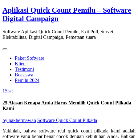
Skip
Aplikasi Quick Count Pemilu – Software
to
Digital Campaign
content
Software Aplikasi Quick Count Pemilu, Exit Poll, Survei
Elektabilitas, Digital Campaign, Pemetaan suara
Paket Software
Klien
Testimoni
Beasiswa
Pemilu 2024
15
Sep
25 Alasan Kenapa Anda Harus Memilih Quick Count Pilkada
Kami
by
pakhermawan
Software Quick Count Pilkada
Yakinlah, bahwa software real quick count pilkada kami adalah
software yang benar-benar cocok dengan kebutuhan Anda. Bahkan