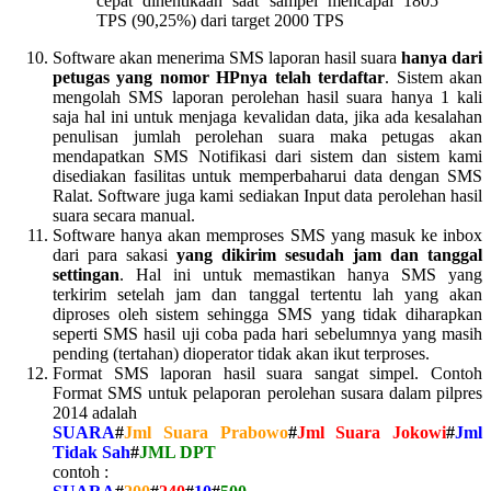
cepat dihentikaan saat sampel mencapai 1805
TPS (90,25%) dari target 2000 TPS
Software akan menerima SMS laporan hasil suara
hanya dari
petugas yang nomor HPnya telah terdaftar
. Sistem akan
mengolah SMS laporan perolehan hasil suara hanya 1 kali
saja hal ini untuk menjaga kevalidan data, jika ada kesalahan
penulisan jumlah perolehan suara maka petugas akan
mendapatkan SMS Notifikasi dari sistem dan sistem kami
disediakan fasilitas untuk memperbaharui data dengan SMS
Ralat. Software juga kami sediakan Input data perolehan hasil
suara secara manual.
Software hanya akan memproses SMS yang masuk ke inbox
dari para sakasi
yang dikirim sesudah jam dan tanggal
settingan
. Hal ini untuk memastikan hanya SMS yang
terkirim setelah jam dan tanggal tertentu lah yang akan
diproses oleh sistem sehingga SMS yang tidak diharapkan
seperti SMS hasil uji coba pada hari sebelumnya yang masih
pending (tertahan) dioperator tidak akan ikut terproses.
Format SMS laporan hasil suara sangat simpel. Contoh
Format SMS untuk pelaporan perolehan susara dalam pilpres
2014 adalah
SUARA
#
Jml Suara Prabowo
#
Jml Suara Jokowi
#
Jml
Tidak Sah
#
JML DPT
contoh :