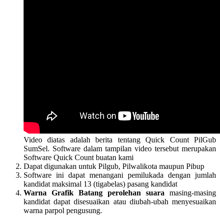
Video diatas adalah berita tentang Quick Count PilGub
SumSel. Software dalam tampilan video tersebut merupakan
Software Quick Count buatan kami
Dapat digunakan untuk Pilgub, Pilwalikota maupun Pibup
Software ini dapat menangani pemilukada dengan jumlah
kandidat maksimal 13 (tigabelas) pasang kandidat
Warna Grafik
Batang perolehan suara
masing-masing
kandidat dapat disesuaikan atau diubah-ubah menyesuaikan
warna parpol pengusung.