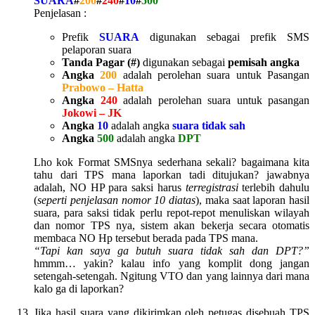
SUARA
#
200
#
240
#
10
#
500
Penjelasan :
Prefik
SUARA
digunakan sebagai prefik SMS
pelaporan suara
Tanda Pagar (#)
digunakan sebagai
pemisah angka
Angka
200
adalah perolehan suara untuk Pasangan
Prabowo – Hatta
Angka
240
adalah perolehan suara untuk pasangan
Jokowi – JK
Angka
10
adalah angka
suara tidak sah
Angka
500
adalah angka
DPT
Lho kok Format SMSnya sederhana sekali? bagaimana kita
tahu dari TPS mana laporkan tadi ditujukan? jawabnya
adalah, NO HP para saksi harus
terregistrasi
terlebih dahulu
(
seperti penjelasan nomor 10 diatas
), maka saat laporan hasil
suara, para saksi tidak perlu repot-repot menuliskan wilayah
dan nomor TPS nya, sistem akan bekerja secara otomatis
membaca NO Hp tersebut berada pada TPS mana.
“Tapi kan saya ga butuh suara tidak sah dan DPT?”
hmmm… yakin? kalau info yang komplit dong jangan
setengah-setengah. Ngitung VTO dan yang lainnya dari mana
kalo ga di laporkan?
Jika hasil suara yang dikirimkan oleh petugas disebuah TPS