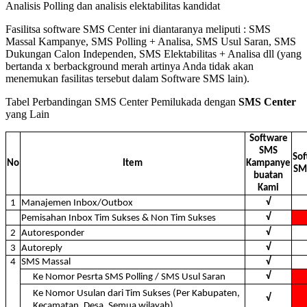
Analisis Polling dan analisis elektabilitas kandidat
Fasilitsa software SMS Center ini diantaranya meliputi : SMS
Massal Kampanye, SMS Polling + Analisa, SMS Usul Saran, SMS
Dukungan Calon Independen, SMS Elektabilitas + Analisa dll (yang
bertanda x berbackground merah artinya Anda tidak akan
menemukan fasilitas tersebut dalam Software SMS lain).
Tabel Perbandingan SMS Center Pemilukada dengan
SMS Center
yang Lain
Software
SMS
Sof
No
Item
Kampanye
SM
buatan
Kami
√
1
Manajemen Inbox/Outbox
√
Pemisahan Inbox Tim Sukses & Non Tim Sukses
√
2
Autoresponder
√
3
Autoreply
4
SMS Massal
√
√
Ke Nomor Pesrta SMS Polling / SMS Usul Saran
Ke Nomor Usulan dari Tim Sukses (Per Kabupaten,
√
Kecamatan, Desa, Semua wilayah)