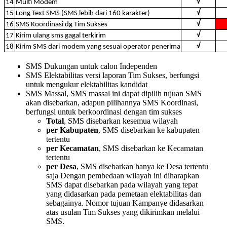
√
14
Multi Modem
√
15
Long Text SMS (SMS lebih dari 160 karakter)
√
16
SMS Koordinasi dg Tim Sukses
√
17
Kirim ulang sms gagal terkirim
√
18
Kirim SMS dari modem yang sesuai operator penerima
SMS Dukungan untuk calon Independen
SMS Elektabilitas versi laporan Tim Sukses, berfungsi
untuk mengukur elektabilitas kandidat
SMS Massal, SMS massal ini dapat dipilih tujuan SMS
akan disebarkan, adapun pilihannya SMS Koordinasi,
berfungsi untuk berkoordinasi dengan tim sukses
Total
, SMS disebarkan kesemua wilayah
per Kabupaten
, SMS disebarkan ke kabupaten
tertentu
per Kecamatan
, SMS disebarkan ke Kecamatan
tertentu
per Desa
, SMS disebarkan hanya ke Desa tertentu
saja Dengan pembedaan wilayah ini diharapkan
SMS dapat disebarkan pada wilayah yang tepat
yang didasarkan pada pemetaan elektabilitas dan
sebagainya. Nomor tujuan Kampanye didasarkan
atas usulan Tim Sukses yang dikirimkan melalui
SMS.