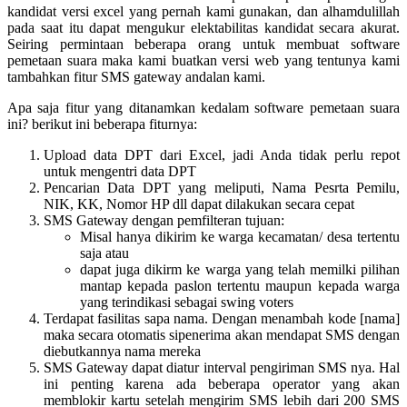
kandidat versi excel yang pernah kami gunakan, dan alhamdulillah
pada saat itu dapat mengukur elektabilitas kandidat secara akurat.
Seiring permintaan beberapa orang untuk membuat software
pemetaan suara maka kami buatkan versi web yang tentunya kami
tambahkan fitur SMS gateway andalan kami.
Apa saja fitur yang ditanamkan kedalam software pemetaan suara
ini? berikut ini beberapa fiturnya:
Upload data DPT dari Excel, jadi Anda tidak perlu repot
untuk mengentri data DPT
Pencarian Data DPT yang meliputi, Nama Pesrta Pemilu,
NIK, KK, Nomor HP dll dapat dilakukan secara cepat
SMS Gateway dengan pemfilteran tujuan:
Misal hanya dikirim ke warga kecamatan/ desa tertentu
saja atau
dapat juga dikirm ke warga yang telah memilki pilihan
mantap kepada paslon tertentu maupun kepada warga
yang terindikasi sebagai swing voters
Terdapat fasilitas sapa nama. Dengan menambah kode [nama]
maka secara otomatis sipenerima akan mendapat SMS dengan
diebutkannya nama mereka
SMS Gateway dapat diatur interval pengiriman SMS nya. Hal
ini penting karena ada beberapa operator yang akan
memblokir kartu setelah mengirim SMS lebih dari 200 SMS