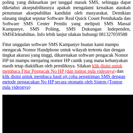
poling yang didasarkan per tanggal masuk SMS, sehingga dapat
diketahui akseptabilitasnya apakah mengalami kenaikan ataukah
penurunan akseptabilitas kandidat oleh masyarakat. Demikian
ulasang singkat seputar Software Real Quick Count Pemilukada dan
Software SMS Center Pemilu yang meliputi SMS Massal
Kampanye, SMS Poliing, SMS Dukungan Independen,
SMSElektabilitas. Info lebih lanjut silakan hubungi 081327059588
Fitur unggulan software SMS Kampanye buatan kami mampu
mengacak Nomor Handphone untuk wilayah tertentu dan dengan
tingkat akurasi yang tinggi, dikarenakan software pengacak Nomor
HP ini mampu menjaring nomor HP cantik yang mana kebanyakan
masih tetap diaktifkan oleh pemiliknya. Silakan
klik disini untuk
membaca Fitur Pengacak No HP (dan tonton pula videonya)
dan
klik disini untuk membaca hasil uji coba pengiriman SMS dengan
metode pengacakan No HP secara otomatis oleh Sistem (Tonton
pula videonya)