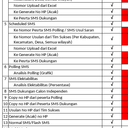
√
Nomor Upload dari Excel
√
Ke Generate No HP (Acak)
√
Ke Pesrta SMS Dukungan
5
Scheduled SMS
√
√
Ke Nomor Pesrta SMS Polling / SMS Usul Saran
Ke Nomor Usulan dari Tim Sukses (Per Kabupaten,
√
Kecamatan, Desa, Semua wilayah)
√
Nomor Upload dari Excel
√
Ke Generate No HP (Acak)
√
Ke Pesrta SMS Dukungan
6
Polling SMS
√
√
Analisis Polling (Grafik)
7
SMS Elektabilitas
√
√
Analisis Elektabilitas (Persentase)
√
8
SMS Dukungan Calon Independen
√
9
Copy no HP dari peserta Polling
√
10
Copy no HP dari Peserta SMS Dukungan
√
11
Usulan No HP dari Tim Sukses
√
12
Generate (Acak) no HP
√
13
Normal SMS/Flash SMS