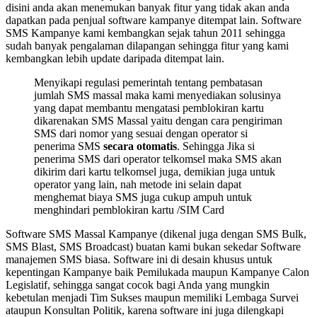
disini anda akan menemukan banyak fitur yang tidak akan anda
dapatkan pada penjual software kampanye ditempat lain. Software
SMS Kampanye kami kembangkan sejak tahun 2011 sehingga
sudah banyak pengalaman dilapangan sehingga fitur yang kami
kembangkan lebih update daripada ditempat lain.
Menyikapi regulasi pemerintah tentang pembatasan
jumlah SMS massal maka kami menyediakan solusinya
yang dapat membantu mengatasi pemblokiran kartu
dikarenakan SMS Massal yaitu dengan cara pengiriman
SMS dari nomor yang sesuai dengan operator si
penerima SMS
secara otomatis
. Sehingga Jika si
penerima SMS dari operator telkomsel maka SMS akan
dikirim dari kartu telkomsel juga, demikian juga untuk
operator yang lain, nah metode ini selain dapat
menghemat biaya SMS juga cukup ampuh untuk
menghindari pemblokiran kartu /SIM Card
Software SMS Massal Kampanye (dikenal juga dengan SMS Bulk,
SMS Blast, SMS Broadcast) buatan kami bukan sekedar Software
manajemen SMS biasa. Software ini di desain khusus untuk
kepentingan Kampanye baik Pemilukada maupun Kampanye Calon
Legislatif, sehingga sangat cocok bagi Anda yang mungkin
kebetulan menjadi Tim Sukses maupun memiliki Lembaga Survei
ataupun Konsultan Politik, karena software ini juga dilengkapi