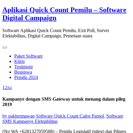
Skip
Aplikasi Quick Count Pemilu – Software
to
Digital Campaign
content
Software Aplikasi Quick Count Pemilu, Exit Poll, Survei
Elektabilitas, Digital Campaign, Pemetaan suara
Paket Software
Klien
Testimoni
Beasiswa
Pemilu 2024
12
Jul
Kampanye dengan SMS Gateway untuk menang dalam pileg
2019
by
pakhermawan
Software Quick Count Caleg Parpol
,
Software
SMS Kampanye Elektabilitas
(No WA +6281327059588) – Pemilu Legislatif (pileg) dan Pilpres