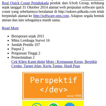
Real Quick Count Pemilukada
produk dari ASoft Group, terhitung
sejak tanggal 31 Oktober 2014 alamat web penjualan software quick
count yang sebelumnya beralamat di http://sukses-pilkada.com telah
berpindah alamat ke
http://software-sms.com
. Adapun segala bentuk
aturan dan lain sebagainya masih sama.
Read More
Beroperasi sejak
2011
Mitra Lembaga Survei
16
Jumlah Pemilu
107
Parpol
2
Perguruan Tinggi
2
Pemerintahan
2
Cek Klien Kami disini
Moto : Kemaunan Keras, Berpikir
Cerdas, Target Jelas, Kerja Tuntas, Hasil Puas