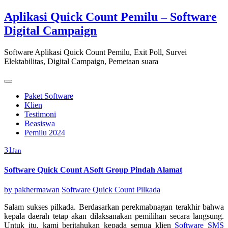
Skip
Aplikasi Quick Count Pemilu – Software
to
Digital Campaign
content
Software Aplikasi Quick Count Pemilu, Exit Poll, Survei
Elektabilitas, Digital Campaign, Pemetaan suara
Paket Software
Klien
Testimoni
Beasiswa
Pemilu 2024
31
Jan
Software Quick Count ASoft Group Pindah Alamat
by
pakhermawan
Software Quick Count Pilkada
Salam sukses pilkada. Berdasarkan perekmabnagan terakhir bahwa
kepala daerah tetap akan dilaksanakan pemilihan secara langsung.
Untuk itu, kami beritahukan kepada semua klien
Software SMS