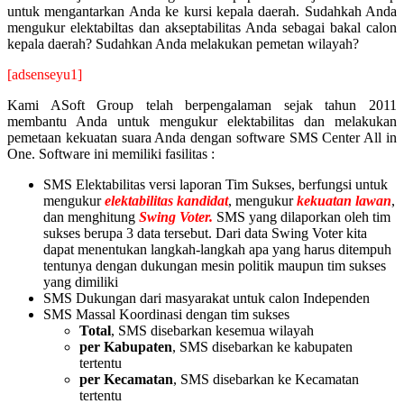
untuk mengantarkan Anda ke kursi kepala daerah. Sudahkah Anda
mengukur elektabiltas dan akseptabilitas Anda sebagai bakal calon
kepala daerah? Sudahkan Anda melakukan pemetan wilayah?
[adsenseyu1]
Kami ASoft Group telah berpengalaman sejak tahun 2011
membantu Anda untuk mengukur elektabilitas dan melakukan
pemetaan kekuatan suara Anda dengan software SMS Center All in
One. Software ini memiliki fasilitas :
SMS Elektabilitas versi laporan Tim Sukses, berfungsi untuk
mengukur
elektabilitas
kandidat
, mengukur
kekuatan lawan
,
dan menghitung
Swing Voter.
SMS yang dilaporkan oleh tim
sukses berupa 3 data tersebut. Dari data Swing Voter kita
dapat menentukan langkah-langkah apa yang harus ditempuh
tentunya dengan dukungan mesin politik maupun tim sukses
yang dimiliki
SMS Dukungan dari masyarakat untuk calon Independen
SMS Massal Koordinasi dengan tim sukses
Total
, SMS disebarkan kesemua wilayah
per Kabupaten
, SMS disebarkan ke kabupaten
tertentu
per Kecamatan
, SMS disebarkan ke Kecamatan
tertentu