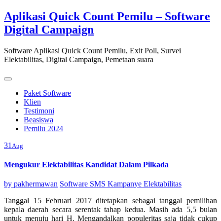
Skip
Aplikasi Quick Count Pemilu – Software
to
Digital Campaign
content
Software Aplikasi Quick Count Pemilu, Exit Poll, Survei
Elektabilitas, Digital Campaign, Pemetaan suara
Paket Software
Klien
Testimoni
Beasiswa
Pemilu 2024
31
Aug
Mengukur Elektabilitas Kandidat Dalam Pilkada
by
pakhermawan
Software SMS Kampanye Elektabilitas
Tanggal 15 Februari 2017 ditetapkan sebagai tanggal pemilihan
kepala daerah secara serentak tahap kedua. Masih ada 5,5 bulan
untuk menuju hari H. Mengandalkan populeritas saja tidak cukup