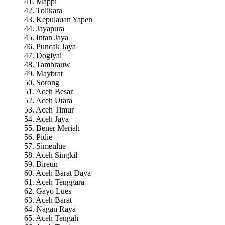
41. Mappi
42. Tolikara
43. Kepulauan Yapen
44. Jayapura
45. Intan Jaya
46. Puncak Jaya
47. Dogiyai
48. Tambrauw
49. Maybrat
50. Sorong
51. Aceh Besar
52. Aceh Utara
53. Aceh Timur
54. Aceh Jaya
55. Bener Meriah
56. Pidie
57. Simeulue
58. Aceh Singkil
59. Bireun
60. Aceh Barat Daya
61. Aceh Tenggara
62. Gayo Lues
63. Aceh Barat
64. Nagan Raya
65. Aceh Tengah