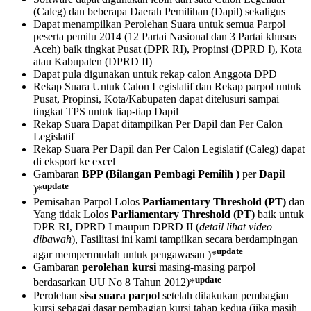
(Caleg) dan beberapa Daerah Pemilihan (Dapil) sekaligus
Dapat menampilkan Perolehan Suara untuk semua Parpol
peserta pemilu 2014 (12 Partai Nasional dan 3 Partai khusus
Aceh) baik tingkat Pusat (DPR RI), Propinsi (DPRD I), Kota
atau Kabupaten (DPRD II)
Dapat pula digunakan untuk rekap calon Anggota DPD
Rekap Suara Untuk Calon Legislatif dan Rekap parpol untuk
Pusat, Propinsi, Kota/Kabupaten dapat ditelusuri sampai
tingkat TPS untuk tiap-tiap Dapil
Rekap Suara Dapat ditampilkan Per Dapil dan Per Calon
Legislatif
Rekap Suara Per Dapil dan Per Calon Legislatif (Caleg) dapat
di eksport ke excel
Gambaran
BPP (Bilangan Pembagi Pemilih )
per
Dapil
update
)*
Pemisahan Parpol Lolos
Parliamentary Threshold (PT)
dan
Yang tidak Lolos
Parliamentary Threshold (PT)
baik untuk
DPR RI, DPRD I maupun DPRD II (
detail lihat video
dibawah
), Fasilitasi ini kami tampilkan secara berdampingan
update
agar mempermudah untuk pengawasan )*
Gambaran
perolehan kursi
masing-masing parpol
update
berdasarkan UU No 8 Tahun 2012)*
Perolehan
sisa suara parpol
setelah dilakukan pembagian
kursi sebagai dasar pembagian kursi tahap kedua (jika masih