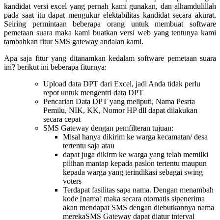
kandidat versi excel yang pernah kami gunakan, dan alhamdulillah
pada saat itu dapat mengukur elektabilitas kandidat secara akurat.
Seiring permintaan beberapa orang untuk membuat software
pemetaan suara maka kami buatkan versi web yang tentunya kami
tambahkan fitur SMS gateway andalan kami.
Apa saja fitur yang ditanamkan kedalam software pemetaan suara
ini? berikut ini beberapa fiturnya:
Upload data DPT dari Excel, jadi Anda tidak perlu
repot untuk mengentri data DPT
Pencarian Data DPT yang meliputi, Nama Pesrta
Pemilu, NIK, KK, Nomor HP dll dapat dilakukan
secara cepat
SMS Gateway dengan pemfilteran tujuan:
Misal hanya dikirim ke warga kecamatan/ desa
tertentu saja atau
dapat juga dikirm ke warga yang telah memilki
pilihan mantap kepada paslon tertentu maupun
kepada warga yang terindikasi sebagai swing
voters
Terdapat fasilitas sapa nama. Dengan menambah
kode [nama] maka secara otomatis sipenerima
akan mendapat SMS dengan diebutkannya nama
merekaSMS Gateway dapat diatur interval