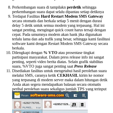
Perkembangan suara di tampilakn
perdetik
sehingga
perkembangan suara dapat selalu dipantau setiap detiknya
Terdapat Fasilitas
Hard Restart Modem SMS Gateway
secara otomatis dan berkala setiap 5 menit dengan durasi
delay 5 detik untuk semua modem yang terpasang. Hal ini
sangat penting, mengingat quick count harus tersaji dengan
cepat. Pada umumnya modem akan hank jika digunakan
terlalu lama dan ada trafik yang besar, sehingga kami fasilitasi
software kami dengan Restart Modem SMS Gateway secara
berkala.
Dilengkapi dengan
% VTO
atau prosentase tingkat
partisipasi masyarakat. Dalam press release info ini sangat
penting, seperti video berita diatas. Selain grafik stabilitas
suara, %VTO juga sangat penting saat
Press Release
Disediakan fasilitas untuk mengetahui hasil perolehan suara
melalui SMS, caranya ketik
CEKHASIL
kirim ke nomor
yang terpasang di modem server maka dalam hitungan detik
Anda akan segera mendapatkan balasan secara otomatis
perihal perolehan suara sekaligus jumlah TPS yang terinput