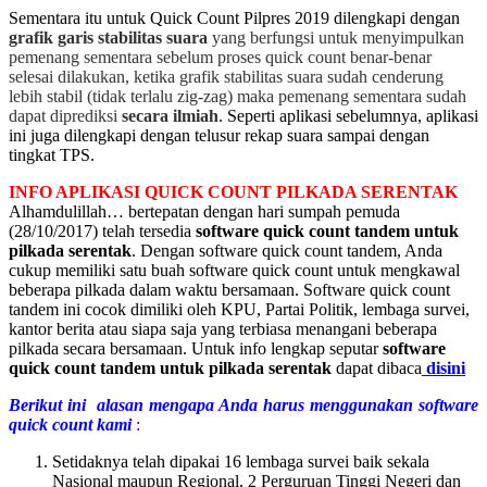
Sementara itu untuk Quick Count Pilpres 2019 dilengkapi dengan
grafik garis stabilitas suara
yang berfungsi untuk menyimpulkan
pemenang sementara sebelum proses quick count benar-benar
selesai dilakukan, ketika grafik stabilitas suara sudah cenderung
lebih stabil (tidak terlalu zig-zag) maka pemenang sementara sudah
dapat diprediksi
secara ilmiah
. Seperti aplikasi sebelumnya, aplikasi
ini juga dilengkapi dengan telusur rekap suara sampai dengan
tingkat TPS.
INFO APLIKASI QUICK COUNT PILKADA SERENTAK
Alhamdulillah… bertepatan dengan hari sumpah pemuda
(28/10/2017) telah tersedia
software quick count tandem untuk
pilkada serentak
. Dengan software quick count tandem, Anda
cukup memiliki satu buah software quick count untuk mengkawal
beberapa pilkada dalam waktu bersamaan. Software quick count
tandem ini cocok dimiliki oleh KPU, Partai Politik, lembaga survei,
kantor berita atau siapa saja yang terbiasa menangani beberapa
pilkada secara bersamaan. Untuk info lengkap seputar
software
quick count tandem untuk pilkada serentak
dapat dibaca
disini
Berikut ini alasan mengapa Anda harus menggunakan software
quick count kami
:
Setidaknya telah dipakai 16 lembaga survei baik sekala
Nasional maupun Regional, 2 Perguruan Tinggi Negeri dan