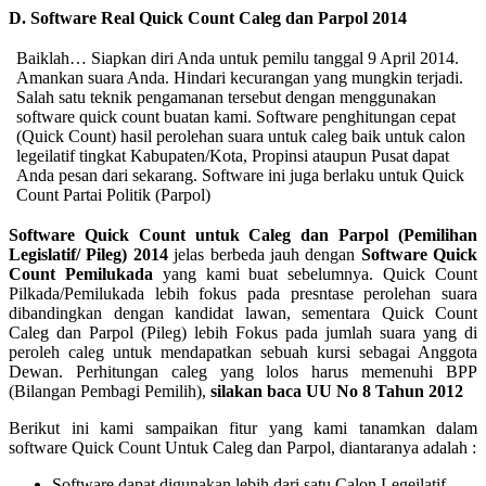
D. Software Real Quick Count Caleg dan Parpol 2014
Baiklah… Siapkan diri Anda untuk pemilu tanggal 9 April 2014.
Amankan suara Anda. Hindari kecurangan yang mungkin terjadi.
Salah satu teknik pengamanan tersebut dengan menggunakan
software quick count buatan kami. Software penghitungan cepat
(Quick Count) hasil perolehan suara untuk caleg baik untuk calon
legeilatif tingkat Kabupaten/Kota, Propinsi ataupun Pusat dapat
Anda pesan dari sekarang. Software ini juga berlaku untuk Quick
Count Partai Politik (Parpol)
Software Quick Count untuk Caleg dan Parpol (Pemilihan
Legislatif/ Pileg) 2014
jelas berbeda jauh dengan
Software Quick
Count Pemilukada
yang kami buat sebelumnya. Quick Count
Pilkada/Pemilukada lebih fokus pada presntase perolehan suara
dibandingkan dengan kandidat lawan, sementara Quick Count
Caleg dan Parpol (Pileg) lebih Fokus pada jumlah suara yang di
peroleh caleg untuk mendapatkan sebuah kursi sebagai Anggota
Dewan. Perhitungan caleg yang lolos harus memenuhi BPP
(Bilangan Pembagi Pemilih),
silakan baca UU No 8 Tahun 2012
Berikut ini kami sampaikan fitur yang kami tanamkan dalam
software Quick Count Untuk Caleg dan Parpol, diantaranya adalah :
Software dapat digunakan lebih dari satu Calon Legeilatif