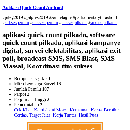
Aplikasi Quick Count Android
#pileg2019 #pilpres2019 #saintelague #parliamentarythrashold
#
suksespemilu
#
sukses pemilu
#
suksespilkada
#
sukses pilkada
aplikasi quick count pilkada, software
quick count pilkada, aplikasi kampanye
digital, survei elektabilitas, aplikasi exit
poll, broadcast SMS, SMS Blast, SMS
Massal, Koordinasi tim sukses
Beroperasi sejak
2011
Mitra Lembaga Survei
16
Jumlah Pemilu
107
Parpol
2
Perguruan Tinggi
2
Pemerintahan
2
Cek Klien Kami disini
Moto : Kemaunan Keras, Berpikir
Cerdas, Target Jelas, Kerja Tuntas, Hasil Puas