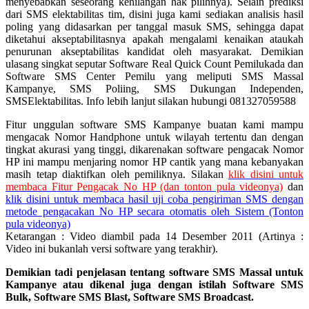
menyebabkan seseorang kehilangan hak pilihnya). Selain prediksi
dari SMS elektabilitas tim, disini juga kami sediakan analisis hasil
poling yang didasarkan per tanggal masuk SMS, sehingga dapat
diketahui akseptabilitasnya apakah mengalami kenaikan ataukah
penurunan akseptabilitas kandidat oleh masyarakat. Demikian
ulasang singkat seputar Software Real Quick Count Pemilukada dan
Software SMS Center Pemilu yang meliputi SMS Massal
Kampanye, SMS Poliing, SMS Dukungan Independen,
SMSElektabilitas. Info lebih lanjut silakan hubungi 081327059588
Fitur unggulan software SMS Kampanye buatan kami mampu
mengacak Nomor Handphone untuk wilayah tertentu dan dengan
tingkat akurasi yang tinggi, dikarenakan software pengacak Nomor
HP ini mampu menjaring nomor HP cantik yang mana kebanyakan
masih tetap diaktifkan oleh pemiliknya. Silakan
klik disini untuk
membaca Fitur Pengacak No HP (dan tonton pula videonya)
dan
klik disini untuk membaca hasil uji coba pengiriman SMS dengan
metode pengacakan No HP secara otomatis oleh Sistem (Tonton
pula videonya)
Ketarangan : Video diambil pada 14 Desember 2011 (Artinya :
Video ini bukanlah versi software yang terakhir).
Demikian tadi penjelasan tentang software SMS Massal untuk
Kampanye atau dikenal juga dengan istilah Software SMS
Bulk, Software SMS Blast, Software SMS Broadcast.