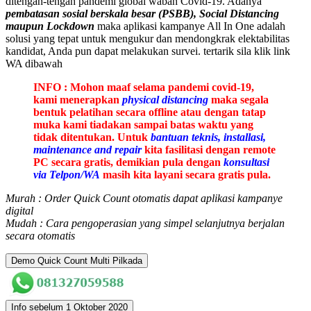
ditengah-tengah pandemi global wabah Covid-19. Adanya
pembatasan sosial berskala besar (PSBB), Social Distancing
maupun Lockdown
maka aplikasi kampanye All In One adalah
solusi yang tepat untuk mengukur dan mendongkrak elektabilitas
kandidat, Anda pun dapat melakukan survei.
tertarik sila klik link
WA dibawah
INFO : Mohon maaf selama pandemi covid-19,
kami menerapkan
physical distancing
maka segala
bentuk pelatihan secara offline atau dengan tatap
muka kami tiadakan sampai batas waktu yang
tidak ditentukan. Untuk
bantuan teknis, installasi,
maintenance and repair
kita fasilitasi dengan remote
PC secara gratis, demikian pula dengan
konsultasi
via Telpon/WA
masih kita layani secara gratis pula.
Murah : Order Quick Count otomatis dapat aplikasi kampanye
digital
Mudah : Cara pengoperasian yang simpel selanjutnya berjalan
secara otomatis
Demo Quick Count Multi Pilkada
Info sebelum 1 Oktober 2020