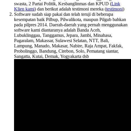
swasta, 2 Partai Politik, Kesbanglinmas dan KPUD (
Link
Klien kami
) dan berikut adalah testimoni mereka (
testimoni
)
Software sudah siap pakai dan telah teruji di beberapa
kesempatan baik Pilbup, Pilwalikota, maupun Pilgub bahkan
pada pilpres 2014. Daerah-daerah yang pernah menggunakan
software kami diantaranya adalah Banda Aceh,
Lubuklinggau, Tanggamus, Jepara, Jambi, Minahasa,
Pagaralam, Makassar, Sulawesi Selatan, NTT, Bali,
Lampung, Manado, Makasar, Nabire, Raja Ampat, Fakfak,
Probolinggo, Bandung, Cirebon, Solo, Pematang siantar,
Sangatta, Kutai, Demak, Yogyakarta dsb