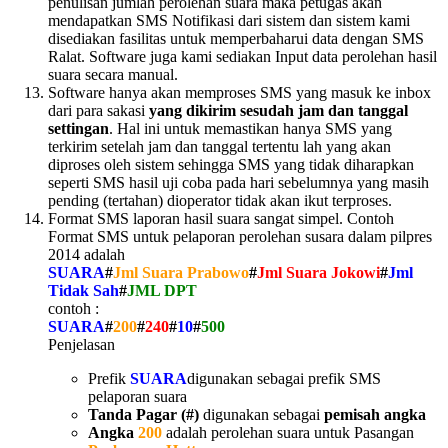
penulisan jumlah perolehan suara maka petugas akan
mendapatkan SMS Notifikasi dari sistem dan sistem kami
disediakan fasilitas untuk memperbaharui data dengan SMS
Ralat. Software juga kami sediakan Input data perolehan hasil
suara secara manual.
Software hanya akan memproses SMS yang masuk ke inbox
dari para sakasi
yang dikirim sesudah jam dan tanggal
settingan
. Hal ini untuk memastikan hanya SMS yang
terkirim setelah jam dan tanggal tertentu lah yang akan
diproses oleh sistem sehingga SMS yang tidak diharapkan
seperti SMS hasil uji coba pada hari sebelumnya yang masih
pending (tertahan) dioperator tidak akan ikut terproses.
Format SMS laporan hasil suara sangat simpel. Contoh
Format SMS untuk pelaporan perolehan susara dalam pilpres
2014 adalah
SUARA
#
Jml Suara Prabowo
#
Jml Suara Jokowi
#
Jml
Tidak Sah
#
JML DPT
contoh :
SUARA
#
200
#
240
#
10
#
500
Penjelasan
Prefik
SUARA
digunakan sebagai prefik SMS
pelaporan suara
Tanda Pagar (#)
digunakan sebagai
pemisah angka
Angka
200
adalah perolehan suara untuk Pasangan