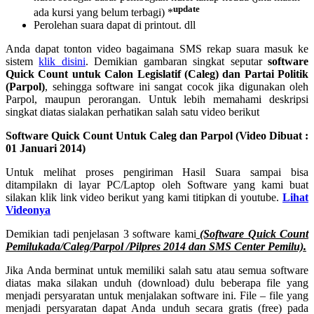
update
ada kursi yang belum terbagi) *
Perolehan suara dapat di printout. dll
Anda dapat tonton video bagaimana SMS rekap suara masuk ke
sistem
klik disini
. Demikian gambaran singkat seputar
software
Quick Count untuk Calon Legislatif (Caleg) dan Partai Politik
(Parpol)
, sehingga software ini sangat cocok jika digunakan oleh
Parpol, maupun perorangan. Untuk lebih memahami deskripsi
singkat diatas sialakan perhatikan salah satu video berikut
Software Quick Count Untuk Caleg dan Parpol (Video Dibuat :
01 Januari 2014)
Untuk melihat proses pengiriman Hasil Suara sampai bisa
ditampilakn di layar PC/Laptop oleh Software yang kami buat
silakan klik link video berikut yang kami titipkan di youtube.
Lihat
Videonya
Demikian tadi penjelasan 3 software kami
(Software Quick Count
Pemilukada/Caleg/Parpol /Pilpres 2014 dan SMS Center Pemilu).
Jika Anda berminat untuk memiliki salah satu atau semua software
diatas maka silakan unduh (download) dulu beberapa file yang
menjadi persyaratan untuk menjalakan software ini. File – file yang
menjadi persyaratan dapat Anda unduh secara gratis (free) pada