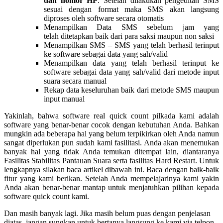
dan nomor HP
. Setelah dilakukan pengeditan SMS
sesuai dengan format maka SMS akan langsung
diproses oleh software secara otomatis
Menampilkan Data SMS sebelum jam yang
telah ditetapkan baik dari para saksi maupun non saksi
Menampilkan SMS – SMS yang telah berhasil terinput
ke software sebagai data yang sah/valid
Menampilkan data yang telah berhasil terinput ke
software sebagai data yang sah/valid dari metode input
suara secara manual
Rekap data keseluruhan baik dari metode SMS maupun
input manual
Yakinlah, bahwa software real quick count pilkada kami adalah
software yang benar-benar cocok dengan kebutuhan Anda. Bahkan
mungkin ada beberapa hal yang belum terpikirkan oleh Anda namun
sangat diperlukan pun sudah kami fasilitasi. Anda akan menemukan
banyak hal yang tidak Anda temukan ditempat lain, diantaranya
Fasilitas Stabilitas Pantauan Suara serta fasilitas Hard Restart. Untuk
lengkapnya silakan baca artikel dibawah ini. Baca dengan baik-baik
fitur yang kami berikan. Setelah Anda mempelajarinya kami yakin
Anda akan benar-benar mantap untuk menjatuhkan pilihan kepada
software quick count kami.
Dan masih banyak lagi. Jika masih belum puas dengan penjelasan
diatas, jangan sungkan untuk bertanya langsung ke kami via telpon