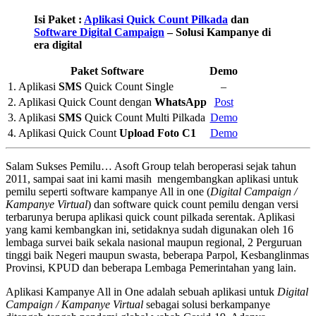
Isi Paket :
Aplikasi Quick Count Pilkada
dan
Software Digital Campaign
– Solusi Kampanye di
era digital
Paket Software
Demo
1. Aplikasi
SMS
Quick Count Single
–
2. Aplikasi Quick Count dengan
WhatsApp
Post
3. Aplikasi
SMS
Quick Count Multi Pilkada
Demo
4. Aplikasi Quick Count
Upload Foto C1
Demo
Salam Sukses Pemilu… Asoft Group telah beroperasi sejak tahun
2011, sampai saat ini kami masih mengembangkan aplikasi untuk
pemilu seperti software kampanye All in one (
Digital Campaign /
Kampanye Virtual
) dan software quick count pemilu dengan versi
terbarunya berupa aplikasi quick count pilkada serentak. Aplikasi
yang kami kembangkan ini, setidaknya sudah digunakan oleh 16
lembaga survei baik sekala nasional maupun regional, 2 Perguruan
tinggi baik Negeri maupun swasta, beberapa Parpol, Kesbanglinmas
Provinsi, KPUD dan beberapa Lembaga Pemerintahan yang lain.
Aplikasi Kampanye All in One adalah sebuah aplikasi untuk
Digital
Campaign / Kampanye Virtual
sebagai solusi berkampanye