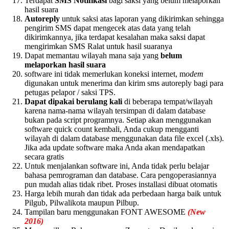
Terdapat
SMS Notifikasi
bagi saksi yang belum melaporkan
hasil suara
Autoreply
untuk saksi atas laporan yang dikirimkan sehingga
pengirim SMS dapat mengecek atas data yang telah
dikirimkannya, jika terdapat kesalahan maka saksi dapat
mengirimkan SMS Ralat untuk hasil suaranya
Dapat memantau wilayah mana saja yang
belum
melaporkan hasil suara
software ini tidak memerlukan koneksi internet, m
odem
digunakan untuk menerima dan kirim sms autoreply bagi para
petugas pelapor / saksi TPS.
Dapat dipakai berulang kali
di beberapa tempat/wilayah
karena nama-nama wilayah tersimpan di dalam database
bukan pada script programnya. Setiap akan menggunakan
software quick count kembali, Anda cukup mengganti
wilayah di dalam database menggunakan data file excel (.xls).
Jika ada update software maka Anda akan mendapatkan
secara gratis
Untuk menjalankan software ini, Anda tidak perlu belajar
bahasa pemrograman dan database. Cara pengoperasiannya
pun mudah alias tidak ribet. Proses installasi dibuat otomatis
Harga lebih murah dan tidak ada perbedaan harga baik untuk
Pilgub, Pilwalikota maupun Pilbup.
Tampilan baru menggunakan FONT AWESOME
(New
2016)