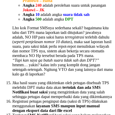
Prabowo – Hatta
Angka
240
adalah perolehan suara untuk pasangan
Jokowi – JK
Angka
10
adalah angka
suara tidak sah
Angka
500
adalah angka
DPT
Lho kok Format SMSnya sederhana sekali? bagaimana kita
tahu dari TPS mana laporkan tadi ditujukan? jawabnya
adalah, NO HP para saksi harus
terregistrasi
terlebih dahulu
(
seperti penjelasan nomor 10 diatas
), maka saat laporan hasil
suara, para saksi tidak perlu repot-repot menuliskan wilayah
dan nomor TPS nya, sistem akan bekerja secara otomatis
membaca NO Hp tersebut berada pada TPS mana.
“Tapi kan saya ga butuh suara tidak sah dan DPT?”
hmmm… yakin? kalau info yang komplit dong jangan
setengah-setengah. Ngitung VTO dan yang lainnya dari mana
kalo ga di laporkan?
Jika hasil suara yang dikirimkan oleh petugas disebuah TPS
melebihi DPT maka data akan
tertolak dan ada SMS
Notifikasi buat saksi
yang mengirimkan data yang salah
sehingga petugas dapat memperbaiki data yang dikirmkannya
Registrasi petugas penginput data (saksi di TPS) dilakukan
menggunakan
layanan SMS maupun input manual
dengan eksport data dari file excel