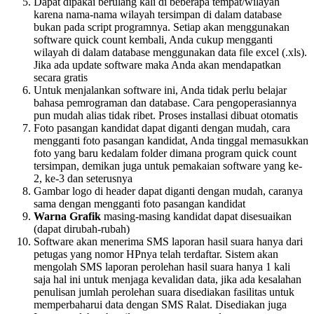
Dapat dipakai berulang kali di beberapa tempat/wilayah
karena nama-nama wilayah tersimpan di dalam database
bukan pada script programnya. Setiap akan menggunakan
software quick count kembali, Anda cukup mengganti
wilayah di dalam database menggunakan data file excel (.xls).
Jika ada update software maka Anda akan mendapatkan
secara gratis
Untuk menjalankan software ini, Anda tidak perlu belajar
bahasa pemrograman dan database. Cara pengoperasiannya
pun mudah alias tidak ribet. Proses installasi dibuat otomatis
Foto pasangan kandidat dapat diganti dengan mudah, cara
mengganti foto pasangan kandidat, Anda tinggal memasukkan
foto yang baru kedalam folder dimana program quick count
tersimpan, demikan juga untuk pemakaian software yang ke-
2, ke-3 dan seterusnya
Gambar logo di header dapat diganti dengan mudah, caranya
sama dengan mengganti foto pasangan kandidat
Warna Grafik
masing-masing kandidat dapat disesuaikan
(dapat dirubah-rubah)
Software akan menerima SMS laporan hasil suara hanya dari
petugas yang nomor HPnya telah terdaftar. Sistem akan
mengolah SMS laporan perolehan hasil suara hanya 1 kali
saja hal ini untuk menjaga kevalidan data, jika ada kesalahan
penulisan jumlah perolehan suara disediakan fasilitas untuk
memperbaharui data dengan SMS Ralat. Disediakan juga