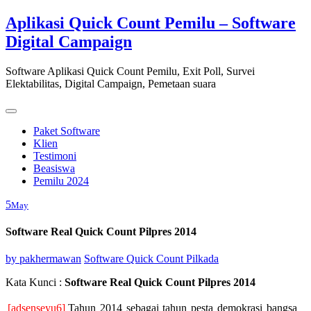
Skip
Aplikasi Quick Count Pemilu – Software
to
Digital Campaign
content
Software Aplikasi Quick Count Pemilu, Exit Poll, Survei
Elektabilitas, Digital Campaign, Pemetaan suara
Paket Software
Klien
Testimoni
Beasiswa
Pemilu 2024
5
May
Software Real Quick Count Pilpres 2014
by
pakhermawan
Software Quick Count Pilkada
Kata Kunci :
Software Real Quick Count Pilpres 2014
[adsenseyu6]
Tahun 2014 sebagai tahun pesta demokrasi bangsa