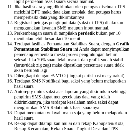
Input perolehan hsasil suara secara manual.
Jika hasil suara yang dikirimkan oleh petugas disebuah TPS
melebihi DPT maka data akan tertolak, dan petugas harus
memperbaiki data yang dikirmkannya
Registrasi petugas penginput data (saksi di TPS) dilakukan
menggunakan layanan SMS maupun input manual.
Perkembangan suara di tampilakn
perdetik
bukan per 10
menit atau lebih besar dari 10 menit
Terdapat fasilitas Pemantauan Stabilitas Suara, dengan
Grafik
Pemantauan Stabilitas Suara
ini Anda dapat menyimpulkan
pemenang sementara meski proses penghitungan belum
selesai. Jika 70% suara telah masuk dan grafik sudah stabil
(lurus/tidak zig zag) maka dipastikan persentase suara tidak
akan berubah lagi
Dilengkapi dengan % VTO (tingkat partisipasi masyarakat)
Terdapat SMS Notifikasi bagi saksi yang belum melaporkan
hasil suara
Autoreply untuk saksi atas laporan yang dikirimkan sehingga
pengirim SMS dapat mengecek atas data yang telah
dikirimkannya, jika terdapat kesalahan maka saksi dapat
mengirimkan SMS Ralat untuk hasil suaranya
Dapat memantau wilayah mana saja yang belum melaporkan
hasil suara
Rekap dapat ditampilkan mulai dari rekap Kabupaten/Kota,
Rekap Kecamatan, Rekap Suara Tingkat Desa dan TPS