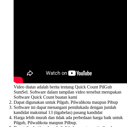
Video diatas adalah berita tentang Quick Count PilGub
SumSel. Software dalam tampilan video tersebut merupakan
Software Quick Count buatan kami
Dapat digunakan untuk Pilgub, Pilwalikota maupun Pibup
Software ini dapat menangani pemilukada dengan jumlah
kandidat maksimal 13 (tigabelas) pasang kandidat
Harga lebih murah dan tidak ada perbedaan harga baik untuk
Pilgub, Pilwalikota maupun Pilbup.