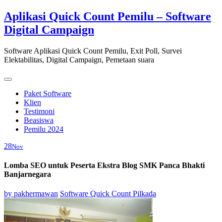
Skip
Aplikasi Quick Count Pemilu – Software
to
Digital Campaign
content
Software Aplikasi Quick Count Pemilu, Exit Poll, Survei
Elektabilitas, Digital Campaign, Pemetaan suara
Paket Software
Klien
Testimoni
Beasiswa
Pemilu 2024
28
Nov
Lomba SEO untuk Peserta Ekstra Blog SMK Panca Bhakti
Banjarnegara
by
pakhermawan
Software Quick Count Pilkada