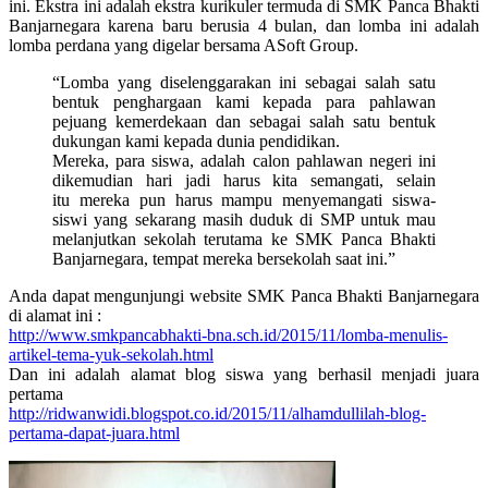
ini. Ekstra ini adalah ekstra kurikuler termuda di SMK Panca Bhakti
Banjarnegara karena baru berusia 4 bulan, dan lomba ini adalah
lomba perdana yang digelar bersama ASoft Group.
“Lomba yang diselenggarakan ini sebagai salah satu
bentuk penghargaan kami kepada para pahlawan
pejuang kemerdekaan dan sebagai salah satu bentuk
dukungan kami kepada dunia pendidikan.
Mereka, para siswa, adalah calon pahlawan negeri ini
dikemudian hari jadi harus kita semangati, selain
itu mereka pun harus mampu menyemangati siswa-
siswi yang sekarang masih duduk di SMP untuk mau
melanjutkan sekolah terutama ke SMK Panca Bhakti
Banjarnegara, tempat mereka bersekolah saat ini.”
Anda dapat mengunjungi website SMK Panca Bhakti Banjarnegara
di alamat ini :
http://www.smkpancabhakti-bna.sch.id/2015/11/lomba-menulis-
artikel-tema-yuk-sekolah.html
Dan ini adalah alamat blog siswa yang berhasil menjadi juara
pertama
http://ridwanwidi.blogspot.co.id/2015/11/alhamdullilah-blog-
pertama-dapat-juara.html