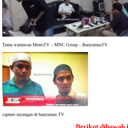
Tamu wartawan MetroTV – MNC Group – BanyumasTV
capture tayangan di banyumas TV
Berikut dibawah i