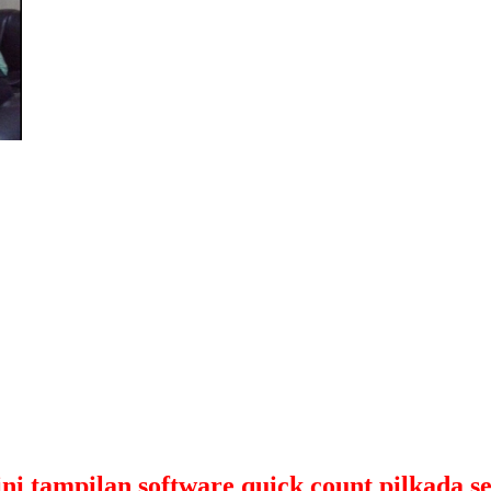
ni tampilan software quick count pilkada 