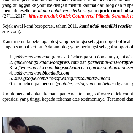
yang diunggah ke youtube dengan meniru kalimat dari blog dan fan
menjadi reseller
terutama untuk versi terbaru
yaitu
quick count pilk
(27/11/2017),
khusus produk
Quick Count versi Pilkada Serentak (
Sejak awal kami beroperasi, tahun 2011,
kami
tidak memiliki reseller
sms.com).
Kami memiliki beberapa blog yang berfungsi sebagai support offical
jangan sampai tertipu. Adapun blog yang berfungsi sebagai support off
pakhermawan.com
(termasuk beberapa sub domainnya, ini ada
quickcountpilkada.
wordpress.com
dan
pakhermawan.
wordpre
software-quick-count.
blogspot.com
dan
quick-count-pilkada-se
pakhermawan.
blogdetik.com
sites.google.com/site/softwarequickcount/download
dan beberapa medsos (
youtube
,
instagram
dan
twitter
dg akun
Untuk menambahkan kemantapan Anda tentang software quick count pi
apresiasi yang tinggi kepada rekanan atas testimoninya. Testimoni d