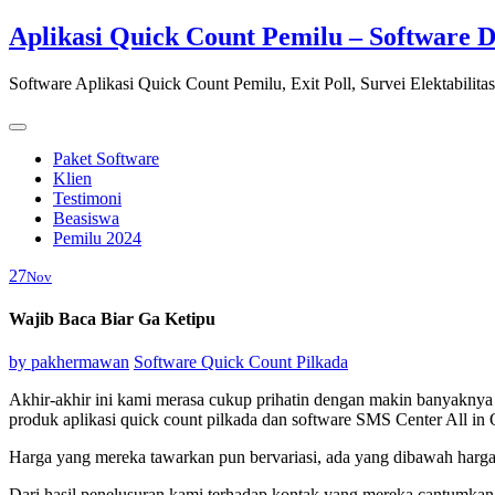
Skip
Aplikasi Quick Count Pemilu – Software 
to
content
Software Aplikasi Quick Count Pemilu, Exit Poll, Survei Elektabilita
Paket Software
Klien
Testimoni
Beasiswa
Pemilu 2024
27
Nov
Wajib Baca Biar Ga Ketipu
by
pakhermawan
Software Quick Count Pilkada
Akhir-akhir ini kami merasa cukup prihatin dengan makin banyaknya 
produk aplikasi quick count pilkada dan software SMS Center All in
Harga yang mereka tawarkan pun bervariasi, ada yang dibawah harga 
Dari hasil penelusuran kami terhadap kontak yang mereka cantumk