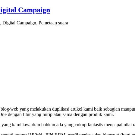
Digital Campaign
s, Digital Campaign, Pemetaan suara
blog/web yang melakukan duplikasi artikel kami baik sebagian maupun
 One dengan fitur yang mirip atau sama dengan produk kami.
yang kami tawarkan bahkan ada yang cukup fantastis mencapai nilai ra
an seperti nomor HP/WA, PIN BBM, profil medsos dan blogspot
(bagi p