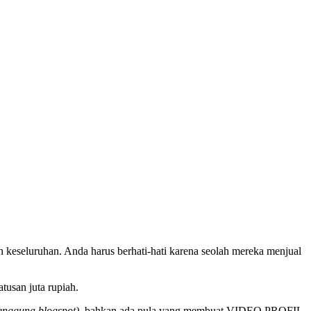
 keseluruhan. Anda harus berhati-hati karena seolah mereka menjual
tusan juta rupiah.
engguna blogspot),
bahkan ada pula yang membuat VIDEO PROFIL