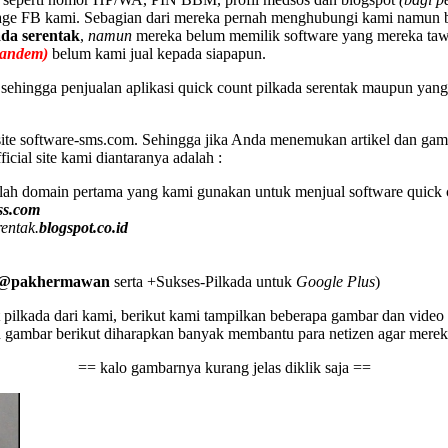
page FB kami. Sebagian dari mereka pernah menghubungi kami namun 
ada serentak
,
namun
mereka belum memilik software yang mereka tawar
tandem)
belum kami jual kepada siapapun.
sehingga penjualan aplikasi quick count pilkada serentak maupun yang 
 site software-sms.com. Sehingga jika Anda menemukan artikel dan gam
icial site kami diantaranya adalah :
lah domain pertama yang kami gunakan untuk menjual software quick 
ss.com
rentak.
blogspot.co.id
@pakhermawan
serta +Sukses-Pilkada untuk
Google Plus
)
lkada dari kami, berikut kami tampilkan beberapa gambar dan video se
an gambar berikut diharapkan banyak membantu para netizen agar merek
== kalo gambarnya kurang jelas diklik saja ==