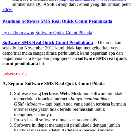
sumber data QC ASoft Group dari : email yang dikirimkan pemb
30
Oct
Panduan Software SMS Real Quick Count Pemilukada
by
pakhermawan
Software Quick Count Pilkada
Software SMS Real Quick Count Pemilukada
–
Dikarenakan
sejak bulan November 2011 kami tidak lagi mengeluarkan versi
demo/trial maka sangat dirasa perlu untuk kami paparkan apa dan
bagaimana cara kerja dan pengoperasian
software SMS real quick
count pemilukada
ini.
[adsenseyu1]
A. Seputar Software SMS Real Quick Count Pilada
Software yang
berbasis Web
, Meskipun software ini tidak
memerlukan koneksi internet –
hanya membutuhkan
GSM+Modem
– tapi bagi Anda yang sudah terbiasa bermain
internet saya yakin tidak terlalu bermasalah untuk
mengoperasikannya.
Proses install software dibuat secara otomatis.
Software ini dapat menangani pemilukada dengan jumlah
kandidat maksmal adalah 8 (delapan) pasang kandidat