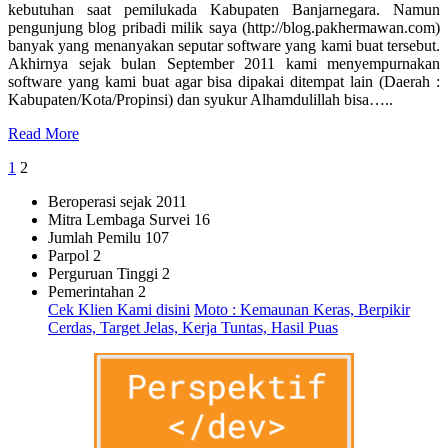
kebutuhan saat pemilukada Kabupaten Banjarnegara. Namun
pengunjung blog pribadi milik saya (http://blog.pakhermawan.com)
banyak yang menanyakan seputar software yang kami buat tersebut.
Akhirnya sejak bulan September 2011 kami menyempurnakan
software yang kami buat agar bisa dipakai ditempat lain (Daerah :
Kabupaten/Kota/Propinsi) dan syukur Alhamdulillah bisa…..
Read More
Posts
1
2
pagination
Beroperasi sejak
2011
Mitra Lembaga Survei
16
Jumlah Pemilu
107
Parpol
2
Perguruan Tinggi
2
Pemerintahan
2
Cek Klien Kami disini
Moto : Kemaunan Keras, Berpikir
Cerdas, Target Jelas, Kerja Tuntas, Hasil Puas