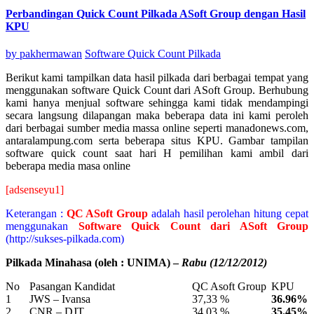
Perbandingan Quick Count Pilkada ASoft Group dengan Hasil
KPU
by
pakhermawan
Software Quick Count Pilkada
Berikut kami tampilkan data hasil pilkada dari berbagai tempat yang
menggunakan software Quick Count dari ASoft Group. Berhubung
kami hanya menjual software sehingga kami tidak mendampingi
secara langsung dilapangan maka beberapa data ini kami peroleh
dari berbagai sumber media massa online seperti manadonews.com,
antaralampung.com serta beberapa situs KPU. Gambar tampilan
software quick count saat hari H pemilihan kami ambil dari
beberapa media masa online
[adsenseyu1]
Keterangan :
QC ASoft Group
adalah hasil perolehan hitung cepat
menggunakan
Software Quick Count dari ASoft Group
(http://sukses-pilkada.com)
Pilkada Minahasa (oleh : UNIMA) –
Rabu (12/12/2012)
No
Pasangan Kandidat
QC Asoft Group
KPU
1
JWS – Ivansa
37,33 %
36.96%
2
CNR – DJT
34,03 %
35.45%