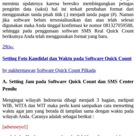
meminta updatenya karena beresiko membingungkan petugas
pengirim data (saksi) hal ini terkait perubahan format dari
menggunakan tanda pisah titik (.) menjadi tanda pagar (#). Namun
jika software belum tersosialisasikan dan atau telah selesai
digunakan maka Anda tinggal konfirmasi ke nomor 081327059588,
sehingga pada penggunaan software SMS Real Quick Count
berikutnya Anda telah menggunakan format yang baru.
29
Dec
Setting Foto Kandidat dan Waktu pada Software Quick Count
by
pakhermawan
Software Quick Count Pilkada
A. Setting Jam pada Software Quick Count dan SMS Center
Pemilu
Mengingat wilayah Indonesia dibagi menjadi 3 bagian, meliputi
WIB, WITA dan WIT maka perlu kami sampaikan cara mensetting
waktu agar jam yang berada di tampilan sama dengan waktu pada
wilayah Anda. Caranya adalah sebagai berikut :
[adsenseyu1]