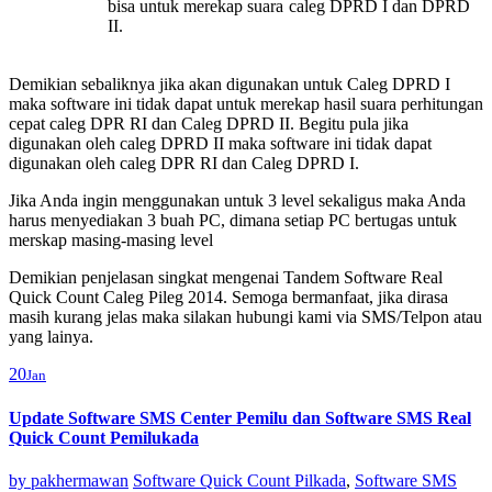
bisa untuk merekap suara caleg DPRD I dan DPRD
II.
Demikian sebaliknya jika akan digunakan untuk Caleg DPRD I
maka software ini tidak dapat untuk merekap hasil suara perhitungan
cepat caleg DPR RI dan Caleg DPRD II. Begitu pula jika
digunakan oleh caleg DPRD II maka software ini tidak dapat
digunakan oleh caleg DPR RI dan Caleg DPRD I.
Jika Anda ingin menggunakan untuk 3 level sekaligus maka Anda
harus menyediakan 3 buah PC, dimana setiap PC bertugas untuk
merskap masing-masing level
Demikian penjelasan singkat mengenai Tandem Software Real
Quick Count Caleg Pileg 2014. Semoga bermanfaat, jika dirasa
masih kurang jelas maka silakan hubungi kami via SMS/Telpon atau
yang lainya.
20
Jan
Update Software SMS Center Pemilu dan Software SMS Real
Quick Count Pemilukada
by
pakhermawan
Software Quick Count Pilkada
,
Software SMS