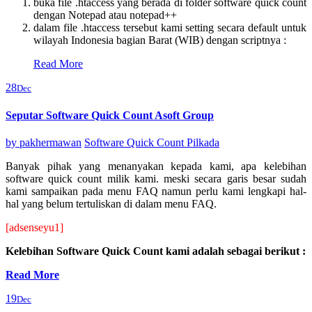
buka file .htaccess yang berada di folder software quick count
dengan Notepad atau notepad++
dalam file .htaccess tersebut kami setting secara default untuk
wilayah Indonesia bagian Barat (WIB) dengan scriptnya :
Read More
28
Dec
Seputar Software Quick Count Asoft Group
by
pakhermawan
Software Quick Count Pilkada
Banyak pihak yang menanyakan kepada kami, apa kelebihan
software quick count milik kami. meski secara garis besar sudah
kami sampaikan pada menu FAQ namun perlu kami lengkapi hal-
hal yang belum tertuliskan di dalam menu FAQ.
[adsenseyu1]
Kelebihan Software Quick Count kami adalah sebagai berikut :
Read More
19
Dec