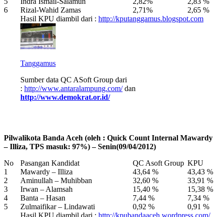
5
Indra Ismail-Salamun
2,82%
2,83 %
6
Rizal-Wahid Zamas
2,71%
2,65 %
Hasil KPU diambil dari :
http://kputanggamus.blogspot.com
Tanggamus
Sumber data QC ASoft Group dari
:
http://www.antaralampung.com/
dan
http://www.demokrat.or.id/
Pilwalikota Banda Aceh (oleh : Quick Count Internal Mawardy
– Illiza, TPS masuk: 97%) – Senin(09/04/2012)
No
Pasangan Kandidat
QC Asoft Group
KPU
1
Mawardy – Illiza
43,64 %
43,43 %
2
Aminullah – Muhibban
32,60 %
33,91 %
3
Irwan – Alamsah
15,40 %
15,38 %
4
Banta – Hasan
7,44 %
7,34 %
5
Zulmaifikar – Lindawati
0,92 %
0,91 %
Hasil KPU diambil dari :
http://kpubandaaceh.wordpress.com/