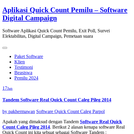
Skip
Aplikasi Quick Count Pemilu – Software
to
Digital Campaign
content
Software Aplikasi Quick Count Pemilu, Exit Poll, Survei
Elektabilitas, Digital Campaign, Pemetaan suara
Paket Software
Klien
Testimoni
Beasiswa
Pemilu 2024
17
Jan
Tandem Software Real Quick Count Caleg Pileg 2014
by
pakhermawan
Software Quick Count Caleg Parpol
Apakah yang dimaksud dengan Tandem
Software Real Quick
Count Caleg Pileg 2014
. Berikut 2 alasan kenapa software Real
Quick Count ini kita sebuat sebagai Software Tandem :