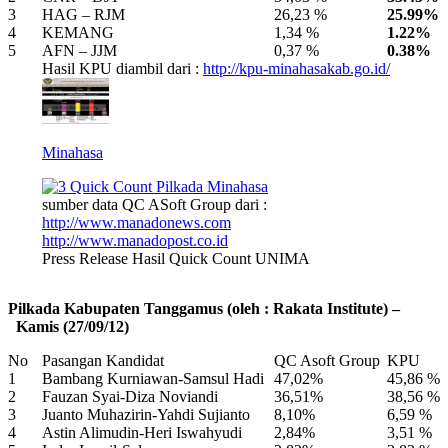
3
HAG – RJM
26,23 %
25.99%
4
KEMANG
1,34 %
1.22%
5
AFN – JJM
0,37 %
0.38%
Hasil KPU diambil dari :
http://kpu-minahasakab.go.id/
Minahasa
sumber data QC ASoft Group dari :
http://www.manadonews.com
http://www.manadopost.co.id
Press Release Hasil Quick Count UNIMA
Pilkada Kabupaten Tanggamus (oleh : Rakata Institute) –
Kamis (27/09/12)
No
Pasangan Kandidat
QC Asoft Group
KPU
1
Bambang Kurniawan-Samsul Hadi
47,02%
45,86 %
2
Fauzan Syai-Diza Noviandi
36,51%
38,56 %
3
Juanto Muhazirin-Yahdi Sujianto
8,10%
6,59 %
4
Astin Alimudin-Heri Iswahyudi
2,84%
3,51 %